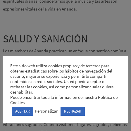
espirituales diarias, consideramos que la música y las artes son
expresiones vitales de la vida en Ananda.
SALUD Y SANACIÓN
Los miembros de Ananda practican un enfoque con sentido común a
la salud defendido por Paramhansa Yogananda. Sus enseñanzas
Este sitio web utiliza cookies propias y de terceros para
enfatizan la integración de aspectos físicos, mentales, emocionales y
obtener estadísticas sobre los hábitos de navegación del
espirituales de la naturaleza humana.
usuario, mejorar su experiencia y permitirle compartir
contenidos en redes sociales. Usted puede aceptar o
rechazar las cookies, así como personalizar cuáles quiere
deshabilitar.
Puede encontrar toda la información de nuestra Política de
PEREGRINAJES
Cookies
Personalizar
ACEPTAR
RECHAZAR
Cada religión enseña que en ciertos lugares de la Tierra hay
vibraciones sagradas. Cuando visitamos lugares sagrados, debemos