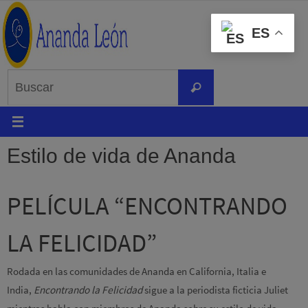
Ir
al
ES
contenido
Buscar:
Buscar
Estilo de vida de Ananda
PELÍCULA “ENCONTRANDO
LA FELICIDAD”
Rodada en las comunidades de Ananda en California, Italia e
India,
Encontrando la Felicidad
sigue a la periodista ficticia Juliet