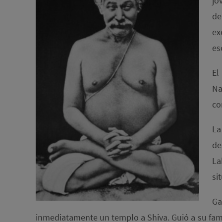
jo
de
ex
es
El
Na
co
La
de
La
si
Ga
inmediatamente un templo a Shiva. Guió a su famili