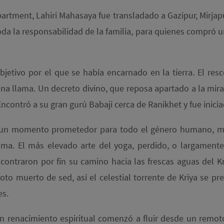
tment, Lahiri Mahasaya fue transladado a Gazipur, Mirjapur,
oda la responsabilidad de la familia, para quienes compró 
l objetivo por el que se había encarnado en la tierra. El 
 una llama. Un decreto divino, que reposa apartado a la mi
contró a su gran gurú Babaji cerca de Ranikhet y fue inicia
ue un momento prometedor para todo el género humano, 
 alma. El más elevado arte del yoga, perdido, o largamente
ontraron por fin su camino hacia las frescas aguas del K
oto muerto de sed, así el celestial torrente de Kriya se p
es.
n renacimiento espiritual comenzó a fluir desde un remoto