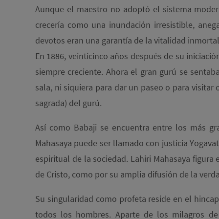
Aunque el maestro no adoptó el sistema modern
crecería como una inundación irresistible, ane
devotos eran una garantía de la vitalidad inmortal
En 1886, veinticinco años después de su iniciació
siempre creciente. Ahora el gran gurú se sentab
sala, ni siquiera para dar un paseo o para visitar
sagrada) del gurú.
Así como Babaji se encuentra entre los más gra
Mahasaya puede ser llamado con justicia Yogavatar
espiritual de la sociedad. Lahiri Mahasaya figura
de Cristo, como por su amplia difusión de la verd
Su singularidad como profeta reside en el hincap
todos los hombres. Aparte de los milagros de s