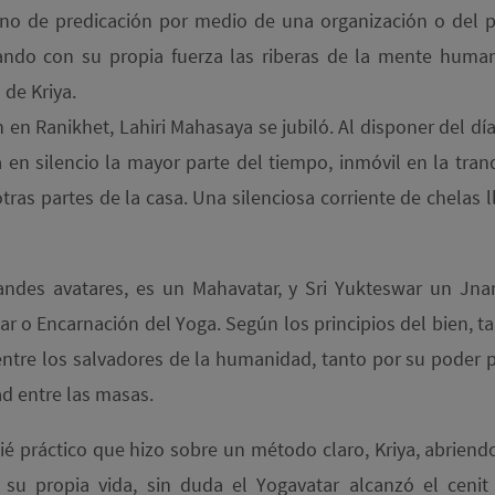
o de predicación por medio de una organización o del p
gando con su propia fuerza las riberas de la mente human
 de Kriya.
n en Ranikhet, Lahiri Mahasaya se jubiló. Al disponer del 
a en silencio la mayor parte del tiempo, inmóvil en la tra
 otras partes de la casa. Una silenciosa corriente de chelas 
ndes avatares, es un Mahavatar, y Sri Yukteswar un Jnana
 o Encarnación del Yoga. Según los principios del bien, tant
 entre los salvadores de la humanidad, tanto por su poder p
ad entre las masas.
ié práctico que hizo sobre un método claro, Kriya, abriendo
u propia vida, sin duda el Yogavatar alcanzó el cenit 