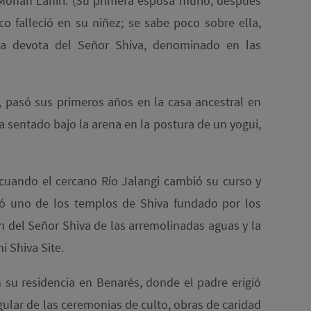
Mohan Lahiri. (Su primera esposa murió, después
co falleció en su niñez; se sabe poco sobre ella,
sa devota del Señor Shiva, denominado en las
, pasó sus primeros años en la casa ancestral en
ia sentado bajo la arena en la postura de un yogui,
, cuando el cercano Río Jalangi cambió su curso y
evó uno de los templos de Shiva fundado por los
en del Señor Shiva de las arremolinadas aguas y la
 Shiva Site.
n su residencia en Benarés, donde el padre erigió
egular de las ceremonias de culto, obras de caridad