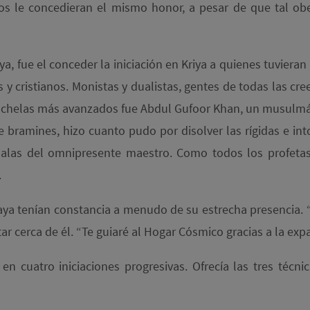
s le concedieran el mismo honor, a pesar de que tal ob
ya, fue el conceder la iniciación en Kriya a quienes tuviera
cristianos. Monistas y dualistas, gentes de todas las cree
s chelas más avanzados fue Abdul Gufoor Khan, un musulmá
de bramines, hizo cuanto pudo por disolver las rígidas e in
s alas del omnipresente maestro. Como todos los profetas
.
aya tenían constancia a menudo de su estrecha presencia. “
 cerca de él. “Te guiaré al Hogar Cósmico gracias a la exp
n cuatro iniciaciones progresivas. Ofrecía las tres técn