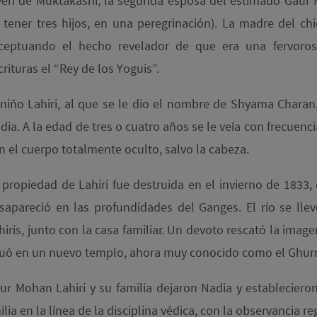
ven de Muktakashi, la segunda esposa del estimado Gaur 
 tener tres hijos, en una peregrinación). La madre del chi
ceptuando el hecho revelador de que era una fervoro
crituras el “Rey de los Yoguis”.
 niño Lahiri, al que se le dio el nombre de Shyama Charan
dia. A la edad de tres o cuatro años se le veía con frecuenc
n el cuerpo totalmente oculto, salvo la cabeza.
 propiedad de Lahiri fue destruida en el invierno de 1833
sapareció en las profundidades del Ganges. El río se ll
hiris, junto con la casa familiar. Un devoto rescató la imag
tuó en un nuevo templo, ahora muy conocido como el Ghurni
ur Mohan Lahiri y su familia dejaron Nadia y estableciero
a en la línea de la disciplina védica, con la observancia r