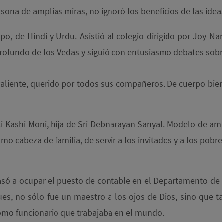
rsona de amplias miras, no ignoró los beneficios de las ide
po, de Hindi y Urdu. Asistió al colegio dirigido por Joy Na
o profundo de los Vedas y siguió con entusiasmo debates so
liente, querido por todos sus compañeros. De cuerpo bien 
i Kashi Moni, hija de Sri Debnarayan Sanyal. Modelo de ama
omo cabeza de familia, de servir a los invitados y a los pobr
asó a ocupar el puesto de contable en el Departamento de In
ues, no sólo fue un maestro a los ojos de Dios, sino que
omo funcionario que trabajaba en el mundo.